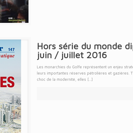
Hors série du monde d
juin / juillet 2016
Les monarchies du Golfe représentent un enjeu strat
leurs importantes réserves pétrolières et gazières. Ti
choc de la modernité, elles
[…]