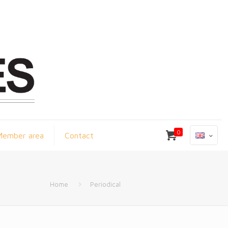
0
Member area
Contact
Home
Periodical